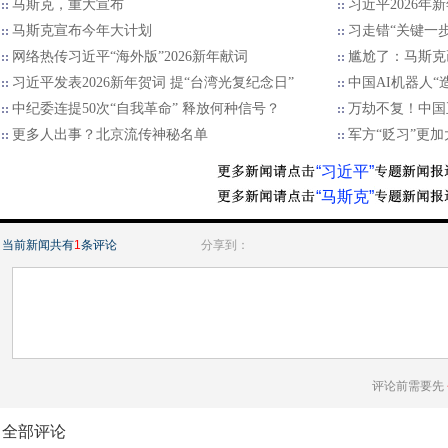
马斯克，重大宣布
习近平2026年
马斯克宣布今年大计划
习走错“关键一步
网络热传习近平“海外版”2026新年献词
尴尬了：马斯克画
习近平发表2026新年贺词 提“台湾光复纪念日”
中国AI机器人“
中纪委连提50次“自我革命” 释放何种信号？
万劫不复！中国
更多人出事？北京流传神秘名单
军方“贬习”更加
“习近平”
“马斯克”
当前新闻共有
1
条评论
分享到：
评论前需要先
全部评论