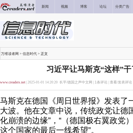
新闻
视频
博客
论坛
分类广告
万维读者网
>
信息时代
> 正文
习近平让马斯克“这样”干
www.creaders.net
| 2025-01-01 14:20:20 长平/德国之声中文网 |
1
条评论 |
查看/发表评论
马斯克在德国《周日世界报》发表了
大波。他在文章中说，传统政党让德国
化崩溃的边缘”，“（德国极右翼政党）
这个国家的最后一线希望”。