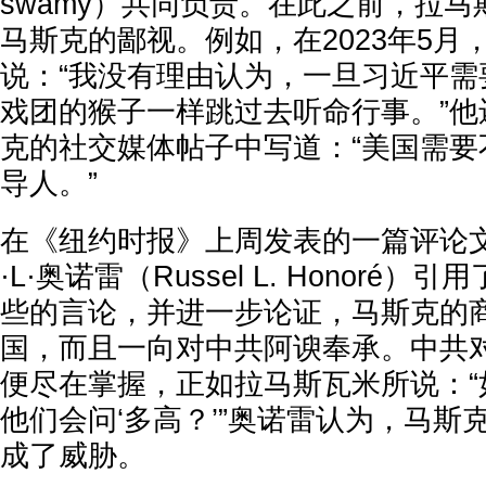
swamy）共同负责。在此之前，拉
马斯克的鄙视。例如，在2023年5月
说：“我没有理由认为，一旦习近平需
戏团的猴子一样跳过去听命行事。”他
克的社交媒体帖子中写道：“美国需要
导人。”
在《纽约时报》上周发表的一篇评论
·L·奥诺雷（Russel L. Honoré
些的言论，并进一步论证，马斯克的
国，而且一向对中共阿谀奉承。中共
便尽在掌握，正如拉马斯瓦米所说：“如
他们会问‘多高？’”奥诺雷认为，马斯
成了威胁。