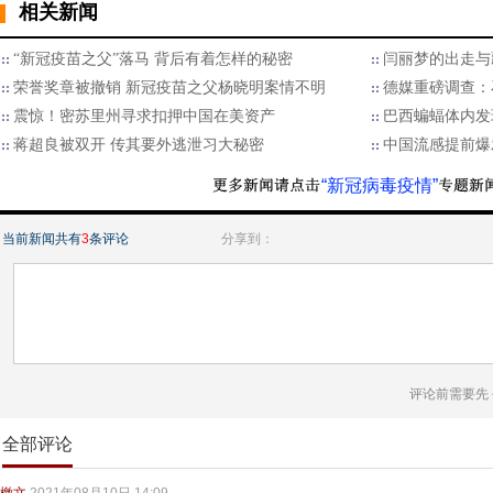
相关新闻
“新冠疫苗之父”落马 背后有着怎样的秘密
闫丽梦的出走与
荣誉奖章被撤销 新冠疫苗之父杨晓明案情不明
德媒重磅调查：
震惊！密苏里州寻求扣押中国在美资产
巴西蝙蝠体内发
蒋超良被双开 传其要外逃泄习大秘密
中国流感提前爆
“新冠病毒疫情”
当前新闻共有
3
条评论
分享到：
评论前需要先
全部评论