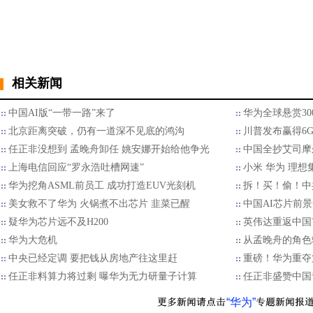
相关新闻
中国AI版“一带一路”来了
华为全球悬赏30
北京距离突破，仍有一道深不见底的鸿沟
川普发布赢得6G
任正非没想到 孟晚舟卸任 姚安娜开始给他争光
中国全抄艾司摩
上海电信回应“罗永浩吐槽网速”
小米 华为 理想
华为挖角ASML前员工 成功打造EUV光刻机
拆！买！偷！中
美女救不了华为 火锅煮不出芯片 韭菜已醒
中国AI芯片前
疑华为芯片远不及H200
英伟达重返中国
华为大危机
从孟晚舟的角色
中央已经定调 要把钱从房地产往这里赶
重磅！华为重夺
任正非料算力将过剩 曝华为无力研量子计算
任正非盛赞中国
“华为”