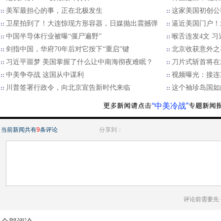
美军最担心的事，正在北极发生
这家美国初创公
卫星拍到了！大连惊现方形容器，日媒抛出震撼弹
逼近美国门户！
中国半导体行业被曝“僵尸遍野”
喉舌连发4文 
剑指中国，华府70年后对它按下“重启”键
北京收获意外之
习近平噩梦 美国掌握了什么让中南海彻夜难眠？
刀片式斩首将在
中美争夺战 这国从中谋利
视频曝光：接连
川普签署行政令，向北京宣告新时代来临
这个袖珍岛国如
“中美冷战”
当前新闻共有
9
条评论
分享到：
评论前需要先