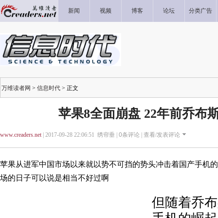
新闻
视频
博客
论坛
分类广告
万维读者网
>
信息时代
> 正文
苹果8全面崩盘 22年前乔布
www.creaders.net
| 2017-09-28 22:06:51 绣帘垂 |
0
条评论 |
查看/发表评论
苹果从进军中国市场以来就以势不可挡的势头冲击着国产手机的
场的日子可以说是相当不好过啊
但随着乔布