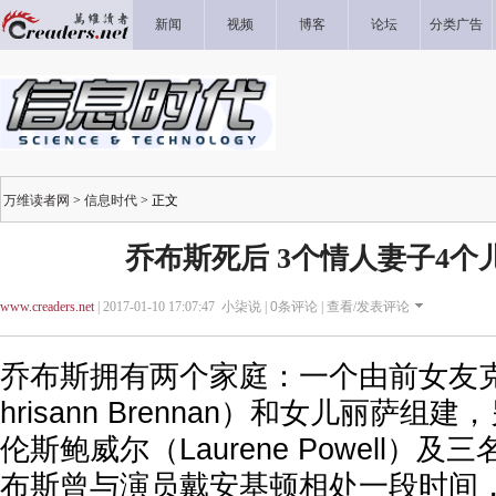
新闻
视频
博客
论坛
分类广告
万维读者网
>
信息时代
> 正文
乔布斯死后 3个情人妻子4个
www.creaders.net
| 2017-01-10 17:07:47 小柒说 |
0
条评论 |
查看/发表评论
乔布斯拥有两个家庭：一个由前女友
hrisann Brennan）和女儿丽萨
伦斯鲍威尔（Laurene Powell）
布斯曾与演员戴安基顿相处一段时间