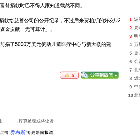
富翁捐款时巴不得人家知道截然不同。
1
波
有捐款给慈善公司的公开纪录，不过后来贾柏斯的好友U2
2
要
资金贡献「无可算计」。
3
明
前捐了5000万美元赞助儿童医疗中心与新大楼的建
4
万
5
更
6
会
7
北
0
8
爆
9
中
10
北
币
库克被曝或将让贤
“乔布斯”