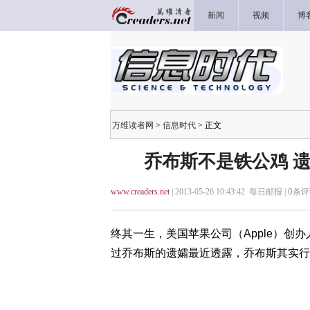
新闻
视频
博
万维读者网
>
信息时代
> 正文
乔布斯不是铁公鸡 
www.creaders.net
| 2013-05-26 10:43:42 每日邮报 |
0
条评
终其一生，美国苹果公司（Apple）创办人
过乔布斯的遗孀最近透露，乔布斯其实行