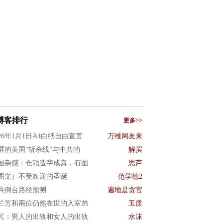
博客排行
更多>>
026年1月1日A4白纸自由宣言
万维网友来
屏的美国“斩杀线”与中共的
解滨
国杂感：仓颉造字成真，有图
思芦
图文）不受欢迎的圣诞
范学德2
共倒台路径预测
遍地是贪官
兰芳和兩位仍然在世的入室弟
玉质
芃：男人的出轨和女人的出轨
水沫