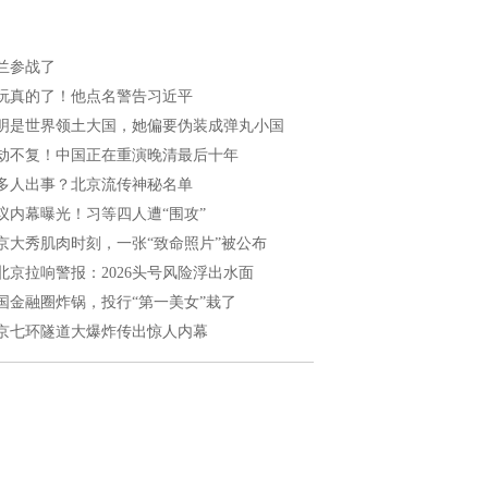
兰参战了
玩真的了！他点名警告习近平
明是世界领土大国，她偏要伪装成弹丸小国
劫不复！中国正在重演晚清最后十年
多人出事？北京流传神秘名单
议内幕曝光！习等四人遭“围攻”
京大秀肌肉时刻，一张“致命照片”被公布
北京拉响警报：2026头号风险浮出水面
国金融圈炸锅，投行“第一美女”栽了
京七环隧道大爆炸传出惊人内幕