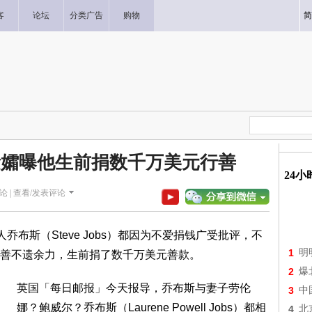
客
论坛
分类广告
购物
简
遗孀曝他生前捐数千万美元行善
24
论 |
查看/发表评论
乔布斯（Steve Jobs）都因为不爱捐钱广受批评，不
1
明
善不遗余力，生前捐了数千万美元善款。
2
爆
英国「每日邮报」今天报导，乔布斯与妻子劳伦
3
中
娜？鲍威尔？乔布斯（Laurene Powell Jobs）都相
4
北