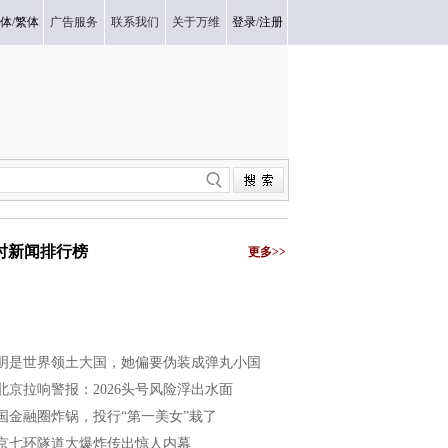
体
/
繁体
广告服务
联系我们
关于万维
登录
/
注册
小时新闻排行榜
更多>>
明是世界领土大国，她偏要伪装成弹丸小国
北京拉响警报：2026头号风险浮出水面
国金融圈炸锅，投行“第一美女”栽了
京七环隧道大爆炸传出惊人内幕