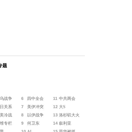
专题
6
11
乌战争
四中全会
中共两会
7
12
日关系
美伊冲突
大S
8
13
美冷战
以伊战争
洛杉矶大火
9
14
维专栏
何卫东
叙利亚
10
15
普
AI
苗华被抓