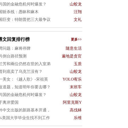
共国的金融危机何时爆发？
山蛟龙
国斩杀线：愚昧和麻木
汪翔
国巨变：特朗普把三大最争议
文礼
博文回复排行榜
更多>>
湾问题：麻将停牌
随意生活
共倒台路径预测
遍地是贪官
兰芳和兩位仍然在世的入室弟
玉质
普到底卖了乌克兰没有？
山蛟龙
一美女：《越人歌》-宋祖英
YOLO宥乐
这道题，知道明年你要去哪？
末班车
共国的金融危机何时爆发？
山蛟龙
于离岸爱国
阿里克斯Y
外中文出版的新路基本开通，
高伐林
0%美国大学毕业生找不到工作
乐维