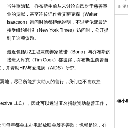
当注重隐私，乔布斯生前从未讨论自己对于慈善事
5
消
业的贡献，甚至连传记作者艾萨克森（Walter
Isaacson）询问时他都拒绝说明，不过劳伦娜最近
接受纽约时报（New York Times）访问时，公开提
到了这项议题。
最近包括U2主唱兼慈善家波诺（Bono）与乔布斯的
接班人库克（Tim Cook）都披露，乔布斯生前曾自
，并资助HIV与爱滋病（AIDS）研究。
翼地，尽己所能扩大助人的善行，我们也不喜欢挂
48
llective LLC），因此可以透过匿名捐款资助慈善工作，
画公司每年都会主办电影放映会筹募善款；也就是说，乔