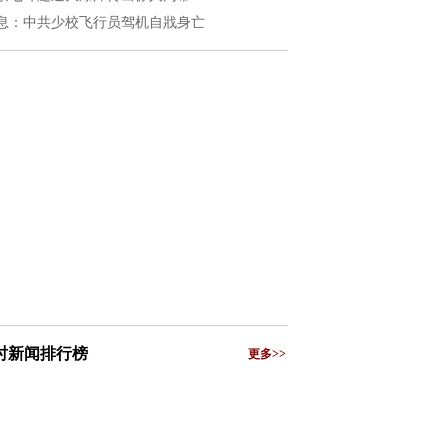
息：中共少校飞行员驾机自戕身亡
小时新闻排行榜
更多>>