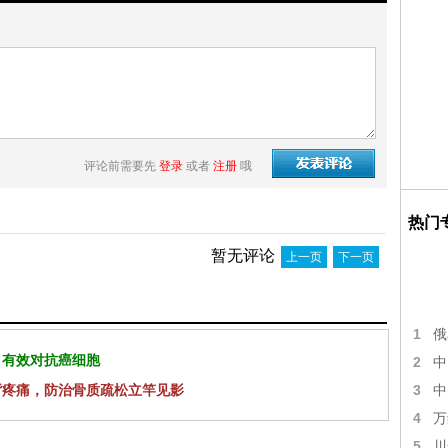
评论前需要先
登录
或者
注册
哦
热门
暂无评论
上一页
下一页
1
俄
 有效对抗癌细胞
2
中
背疼痛，防治骨质疏松立竿见影
3
中
4
万
5
川