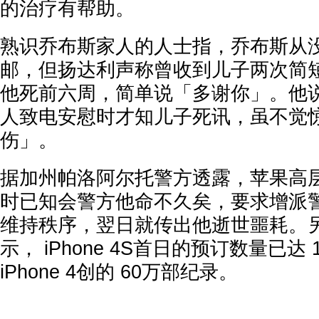
的治疗有帮助。
熟识乔布斯家人的人士指，乔布斯从
邮，但扬达利声称曾收到儿子两次简
他死前六周，简单说「多谢你」。他
人致电安慰时才知儿子死讯，虽不觉
伤」。
据加州帕洛阿尔托警方透露，苹果高层在发
时已知会警方他命不久矣，要求增派
维持秩序，翌日就传出他逝世噩耗。
示， iPhone 4S首日的预订数量已达
iPhone 4创的 60万部纪录。