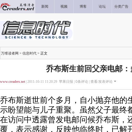
新闻
视频
博客
论坛
分类广告
万维读者网
>
信息时代
> 正文
乔布斯生前回父亲电邮：
www.creaders.net
| 2011-10-11 11:20:29 苹果日报 |
0
条评论 |
查看/发表评论
乔布斯逝世前个多月，自小抛弃他的
示盼望能与儿子重聚。虽然父子最终
在访问中透露曾发电邮问候乔布斯，
覆，表示感谢，反映他临终时，已解