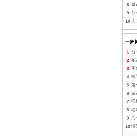
8
做
9
至
10
人
一周
1
台
2
东
3
川
4
梅
5
第
6
做
7
强
8
老
9
关
10
海