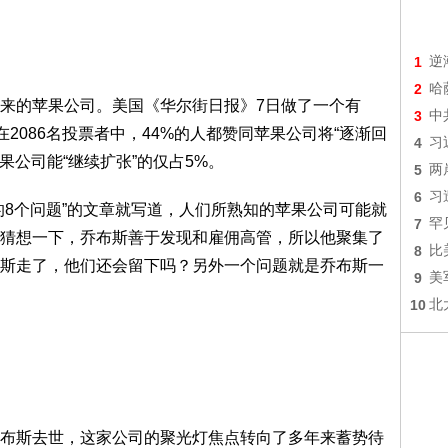
1
逆
2
哈
的苹果公司。美国《华尔街日报》7日做了一个有
3
中
2086名投票者中，44%的人都赞同苹果公司将“逐渐回
4
习
苹果公司能“继续扩张”的仅占5%。
5
两
6
习
8个问题”的文章就写道，人们所熟知的苹果公司可能就
7
罕
猜想一下，乔布斯善于发现和雇佣高管，所以他聚集了
8
比
斯走了，他们还会留下吗？另外一个问题就是乔布斯一
9
美
10
北
斯去世，这家公司的聚光灯焦点转向了多年来蓄势待