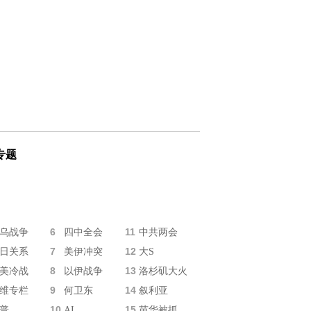
专题
6
11
乌战争
四中全会
中共两会
7
12
日关系
美伊冲突
大S
8
13
美冷战
以伊战争
洛杉矶大火
9
14
维专栏
何卫东
叙利亚
10
15
普
AI
苗华被抓