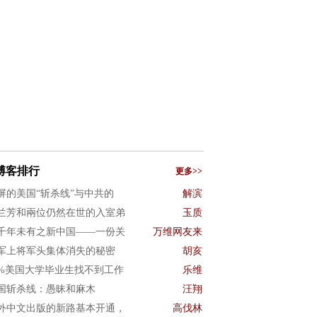
博客排行
更多>>
屏的美国“斩杀线”与中共的
解滨
兰芳和兩位仍然在世的入室弟
玉质
千年未有之新中国——一份关
万维网友来
军上将军头集体消失的秘密
胡亥
0%美国大学毕业生找不到工作
乐维
国斩杀线：愚昧和麻木
汪翔
外中文出版的新路基本开通，
高伐林