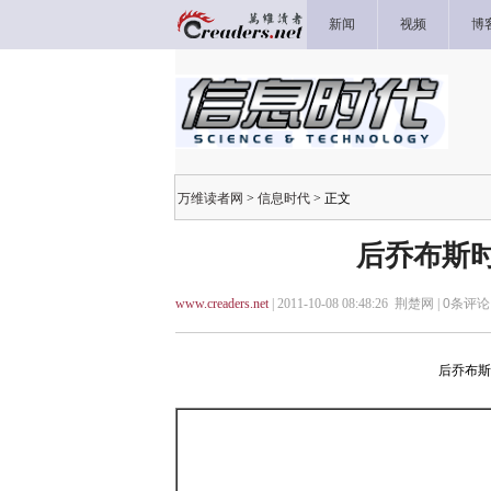
新闻
视频
博
万维读者网
>
信息时代
> 正文
后乔布斯
www.creaders.net
| 2011-10-08 08:48:26 荆楚网 |
0
条评论 
后乔布斯