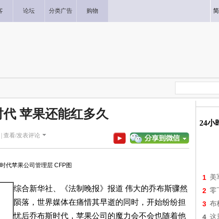
客
论坛
分类广告
购物
简
时代 苹果还能红多久
24
|
查看/发表评论
时代苹果公司管理层 CFP图
1
美
综合新华社、《法制晚报》报道 伟大的乔布斯骤然
2
零
陨落，世界媒体在痛惜其早逝的同时，开始纷纷担
3
布
忧后乔布斯时代，苹果公司的魔力会不会也随着他
4
这