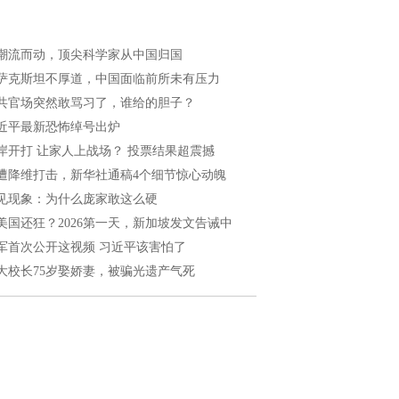
潮流而动，顶尖科学家从中国归国
萨克斯坦不厚道，中国面临前所未有压力
共官场突然敢骂习了，谁给的胆子？
近平最新恐怖绰号出炉
岸开打 让家人上战场？ 投票结果超震撼
遭降维打击，新华社通稿4个细节惊心动魄
见现象：为什么庞家敢这么硬
美国还狂？2026第一天，新加坡发文告诫中
军首次公开这视频 习近平该害怕了
大校长75岁娶娇妻，被骗光遗产气死