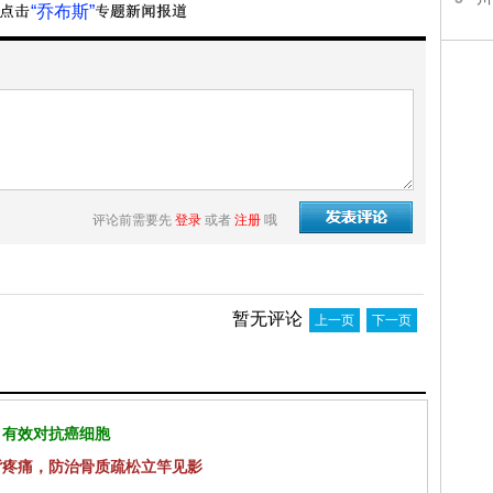
“乔布斯”
评论前需要先
登录
或者
注册
哦
暂无评论
上一页
下一页
 有效对抗癌细胞
背疼痛，防治骨质疏松立竿见影