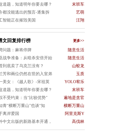
这道题，知道明年你要去哪？
末班车
今都没能逃出的预言-逐集拆
艺萌
工智能正在摧毁美国
汪翔
博文回复排行榜
更多>>
湾问题：麻将停牌
随意生活
亚战争准备：从暗杀安倍开始
随意生活
普到底卖了乌克兰没有？
山蛟龙
兰芳和兩位仍然在世的入室弟
玉质
一美女：《越人歌》-宋祖英
YOLO宥乐
这道题，知道明年你要去哪？
末班车
权不受约束：当“比较优势”
遍地是贪官
知青“横断万重山”也谈“知
横断万重山
于离岸爱国
阿里克斯Y
外中文出版的新路基本开通，
高伐林