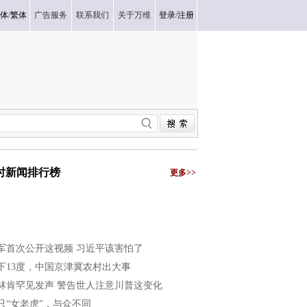
体
/
繁体
广告服务
联系我们
关于万维
登录
/
注册
小时新闻排行榜
更多>>
军首次公开这视频 习近平该害怕了
下13度，中国京津冀农村出大事
林肯罕见发声 警告世人注意川普这变化
只“女老虎”，与众不同