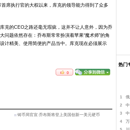
掌首席执行官的大权以来，库克的领导能力得到了众多
克的CEO之路还毫无瑕疵，这并不让人意外，因为乔
大问题依然存在：乔布斯常常扮演着苹果“魔术师”的角
设计精美、使用简便的产品当中。库克现在必须展示
热门
0
1
俄
2
中
3
中
铸币局官宣:乔布斯将登上美国创新一美元硬币
4
万
5
川