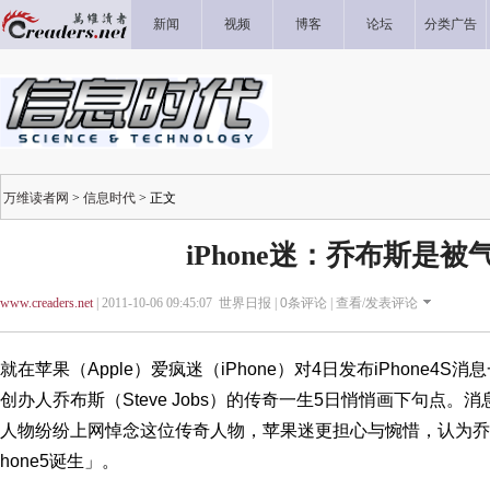
新闻
视频
博客
论坛
分类广告
万维读者网
>
信息时代
> 正文
iPhone迷：乔布斯是被
www.creaders.net
| 2011-10-06 09:45:07 世界日报 |
0
条评论 |
查看/发表评论
就在苹果（Apple）爱疯迷（iPhone）对4日发布iPhone4
创办人乔布斯（Steve Jobs）的传奇一生5日悄悄画下句点
人物纷纷上网悼念这位传奇人物，苹果迷更担心与惋惜，认为乔
hone5诞生」。