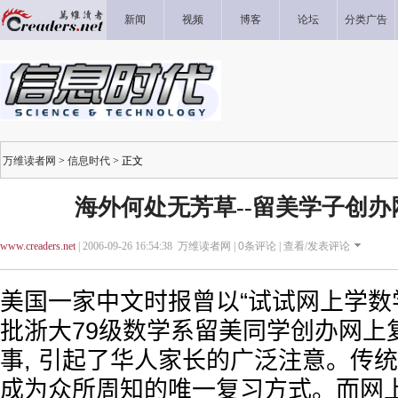
新闻
视频
博客
论坛
分类广告
万维读者网
>
信息时代
> 正文
海外何处无芳草--留美学子创办
www.creaders.net
| 2006-09-26 16:54:38 万维读者网 |
0
条评论 |
查看/发表评论
美国一家中文时报曾以“试试网上学数
批浙大79级数学系留美同学创办网上
事, 引起了华人家长的广泛注意。传统
成为众所周知的唯一复习方式。而网上